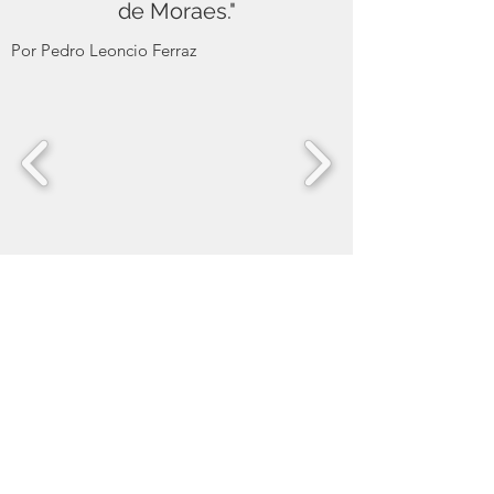
de Moraes."
Por
Pedro Leoncio Ferraz
Equipe de História do projeto
financiado pela FAPERJ realiza ação no
Colégio Estadual Professor João Borges
a fim de conscientizar os alunos sobre as
relações do Complexo da Maré com a
Baía de Guanabara, e como essa
associação pode afetar seus futuros.
Para tanto, foram elaborados dois